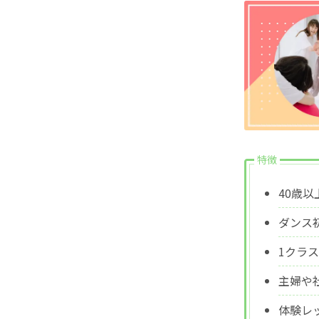
特徴
40歳
ダンス
1クラ
主婦や
体験レ