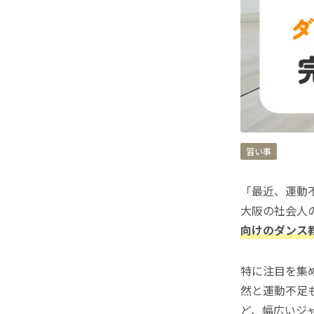
習い事
「最近、運動
大阪の社会人
向けのダンス
特に注目を集
然と運動不足
ど、幅広いジ