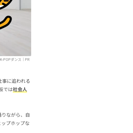
K-POPダンス｜PR
仕事に追われる
阪では
社会人
踊りながら、自
ヒップホップな
。